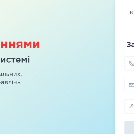
В
аннями
З
системі
альних,
авлінь